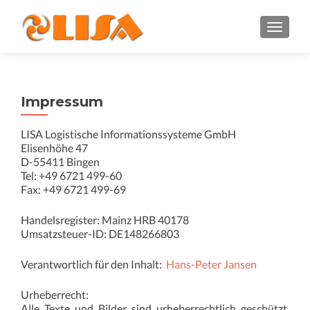
Schalte
Impressum
LISA Logistische Informationssysteme GmbH
Elisenhöhe 47
D-55411 Bingen
Tel: +49 6721 499-60
Fax: +49 6721 499-69
Handelsregister: Mainz HRB 40178
Umsatzsteuer-ID: DE148266803
Verantwortlich für den Inhalt:
Hans-Peter Jansen
Urheberrecht:
Alle Texte und Bilder sind urheberrechtlich geschützt.